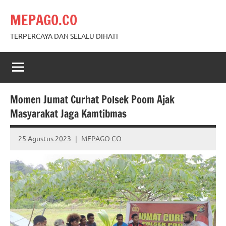
Skip
MEPAGO.CO
to
content
TERPERCAYA DAN SELALU DIHATI
Momen Jumat Curhat Polsek Poom Ajak
Masyarakat Jaga Kamtibmas
25 Agustus 2023
MEPAGO CO
No
comments