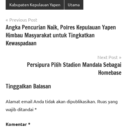
Kabupaten Kepulauan Yapen
Utama
Navigasi
Previous Post
Angka Pencurian Naik, Polres Kepulauan Yapen
pos
Himbau Masyarakat untuk Tingkatkan
Kewaspadaan
Next Post
Persipura Pilih Stadion Mandala Sebagai
Homebase
Tinggalkan Balasan
Alamat email Anda tidak akan dipublikasikan.
Ruas yang
wajib ditandai
*
Komentar
*