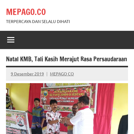
Skip
MEPAGO.CO
to
content
TERPERCAYA DAN SELALU DIHATI
Natal KMB, Tali Kasih Merajut Rasa Persaudaraan
9 Desember 2019
MEPAGO CO
No
comments