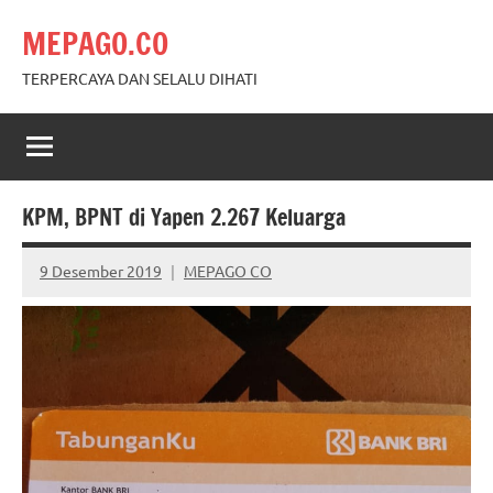
Skip
MEPAGO.CO
to
content
TERPERCAYA DAN SELALU DIHATI
KPM, BPNT di Yapen 2.267 Keluarga
9 Desember 2019
MEPAGO CO
No
comments