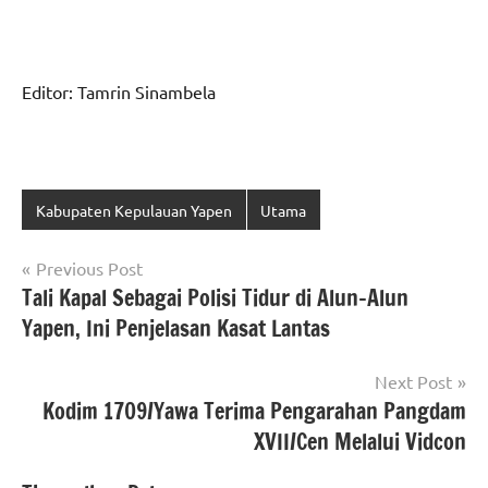
Editor: Tamrin Sinambela
Kabupaten Kepulauan Yapen
Utama
Navigasi
Previous Post
Tali Kapal Sebagai Polisi Tidur di Alun-Alun
pos
Yapen, Ini Penjelasan Kasat Lantas
Next Post
Kodim 1709/Yawa Terima Pengarahan Pangdam
XVII/Cen Melalui Vidcon