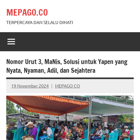
Skip
MEPAGO.CO
to
content
TERPERCAYA DAN SELALU DIHATI
Nomor Urut 3, MaNis, Solusi untuk Yapen yang
Nyata, Nyaman, Adil, dan Sejahtera
19 November 2024
MEPAGO CO
No
comments