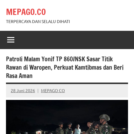
Skip
MEPAGO.CO
to
content
TERPERCAYA DAN SELALU DIHATI
Patroli Malam Yonif TP 860/NSK Sasar Titik
Rawan di Waropen, Perkuat Kamtibmas dan Beri
Rasa Aman
28 Juni 2026
MEPAGO CO
No
comments