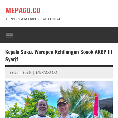
Skip
MEPAGO.CO
to
content
TERPERCAYA DAN SELALU DIHATI
Kepala Suku: Waropen Kehilangan Sosok AKBP Iif
Syarif
29 Juni 2026
MEPAGO CO
No
comments