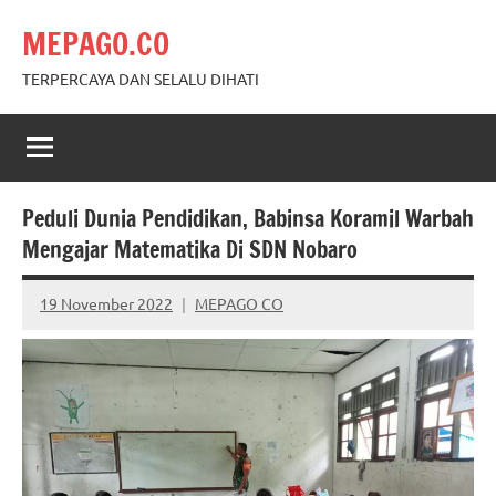
Skip
MEPAGO.CO
to
content
TERPERCAYA DAN SELALU DIHATI
Peduli Dunia Pendidikan, Babinsa Koramil Warbah
Mengajar Matematika Di SDN Nobaro
19 November 2022
MEPAGO CO
No
comments