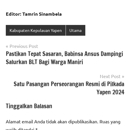
Editor: Tamrin Sinambela
Kabupaten Kepulauan Yapen
Utama
Navigasi
Previous Post
Pastikan Tepat Sasaran, Babinsa Ansus Dampingi
pos
Salurkan BLT Bagi Warga Maniri
Next Post
Satu Pasangan Perseorangan Resmi di Pilkada
Yapen 2024
Tinggalkan Balasan
Alamat email Anda tidak akan dipublikasikan.
Ruas yang
wajib ditandai
*