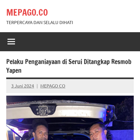
Skip
MEPAGO.CO
to
content
TERPERCAYA DAN SELALU DIHATI
Pelaku Penganiayaan di Serui Ditangkap Resmob
Yapen
3 Juni 2024
MEPAGO CO
No
comments