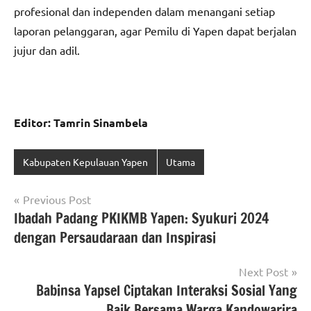
profesional dan independen dalam menangani setiap
laporan pelanggaran, agar Pemilu di Yapen dapat berjalan
jujur dan adil.
Editor: Tamrin Sinambela
Kabupaten Kepulauan Yapen
Utama
Navigasi
Previous Post
Ibadah Padang PKIKMB Yapen: Syukuri 2024
pos
dengan Persaudaraan dan Inspirasi
Next Post
Babinsa Yapsel Ciptakan Interaksi Sosial Yang
Baik Bersama Warga Kandowarira