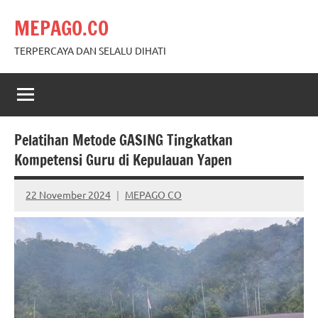
Skip
MEPAGO.CO
to
content
TERPERCAYA DAN SELALU DIHATI
Pelatihan Metode GASING Tingkatkan
Kompetensi Guru di Kepulauan Yapen
22 November 2024
MEPAGO CO
No
comments