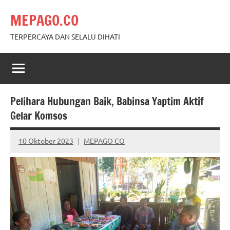
Skip
MEPAGO.CO
to
content
TERPERCAYA DAN SELALU DIHATI
Pelihara Hubungan Baik, Babinsa Yaptim Aktif
Gelar Komsos
10 Oktober 2023
MEPAGO CO
No
comments