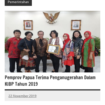
Pemerintahan
Pemprov Papua Terima Penganugerahan Dalam
KIBP Tahun 2019
22 November 2019
MEPAGO
No
CO
comments