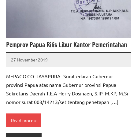
Pemprov Papua Rilis Libur Kantor Pemerintahan
27 November 2019
MEPAGO
No
CO
comments
MEPAGO.CO. JAYAPURA- Surat edaran Gubernur
provinsi Papua atas nama Gubernur provinsi Papua
Sekretaris Daerah T.E.A Herry Dosinaen, S.IP. M.KP, M.Si
nomor surat 003/14213/set tentang penetapan […]
Read more