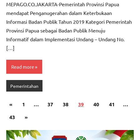
MEPAGO.CO.JAKARTA-Pemerintah Provinsi Papua
mendapat Penganugerahan dalam Keterbukaan
Informasi Badan Publik Tahun 2019 Kategori Pemerintah
Provinsi Papua sebagai Badan Publik Menuju
Informatif dalam Implementasi Undang – Undang No.
[…]
Read more
Pemerintahan
Paginasi
Previous
«
1
…
37
38
39
40
41
…
pos
Posts
Next
43
»
Posts