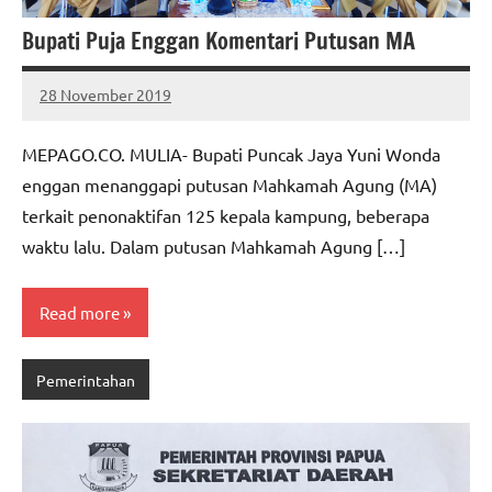
Bupati Puja Enggan Komentari Putusan MA
28 November 2019
MEPAGO
No
CO
comments
MEPAGO.CO. MULIA- Bupati Puncak Jaya Yuni Wonda
enggan menanggapi putusan Mahkamah Agung (MA)
terkait penonaktifan 125 kepala kampung, beberapa
waktu lalu. Dalam putusan Mahkamah Agung […]
Read more
Pemerintahan