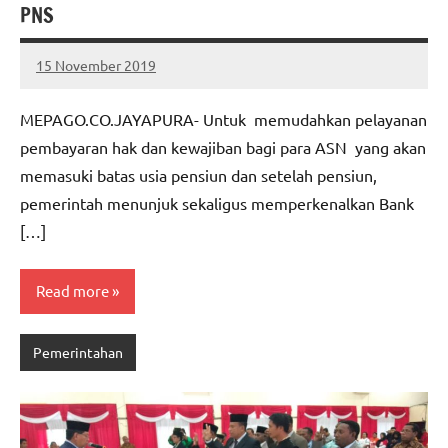
PNS
15 November 2019
MEPAGO
No
CO
comments
MEPAGO.CO.JAYAPURA- Untuk memudahkan pelayanan
pembayaran hak dan kewajiban bagi para ASN yang akan
memasuki batas usia pensiun dan setelah pensiun,
pemerintah menunjuk sekaligus memperkenalkan Bank
[…]
Read more
Pemerintahan