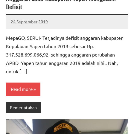
Defisit
24 September 2019
MEPAGO
No
CO
comments
MepaGO, SERUI- Terjadinya defisit anggaran kabupaten
Kepulauan Yapen tahun 2019 sebesar Rp.
317.528.699.066,92, sehingga anggaran perubahan
APBD Yapen tahun anggaran 2019 adalah nihil. Nah,
untuk […]
Read more
Pemerintahan