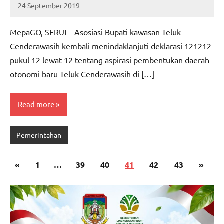
24 September 2019
MEPAGO
No
CO
comments
MepaGO, SERUI – Asosiasi Bupati kawasan Teluk
Cenderawasih kembali menindaklanjuti deklarasi 121212
pukul 12 lewat 12 tentang aspirasi pembentukan daerah
otonomi baru Teluk Cenderawasih di […]
Read more
Pemerintahan
Paginasi
Previous
Next
«
1
…
39
40
41
42
43
»
pos
Posts
Posts