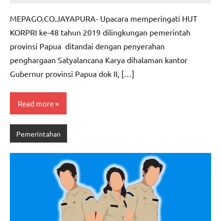
CO
comments
MEPAGO.CO.JAYAPURA- Upacara memperingati HUT
KORPRI ke-48 tahun 2019 dilingkungan pemerintah
provinsi Papua ditandai dengan penyerahan
penghargaan Satyalancana Karya dihalaman kantor
Gubernur provinsi Papua dok II, […]
Read more
Pemerintahan