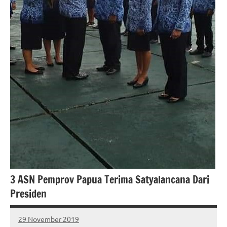
3 ASN Pemprov Papua Terima Satyalancana Dari
Presiden
29 November 2019
MEPAGO
No