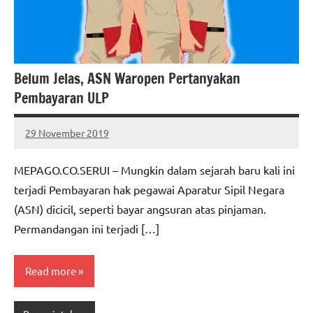
Belum Jelas, ASN Waropen Pertanyakan
Pembayaran ULP
29 November 2019
MEPAGO
No
CO
comments
MEPAGO.CO.SERUI – Mungkin dalam sejarah baru kali ini
terjadi Pembayaran hak pegawai Aparatur Sipil Negara
(ASN) dicicil, seperti bayar angsuran atas pinjaman.
Permandangan ini terjadi […]
Read more