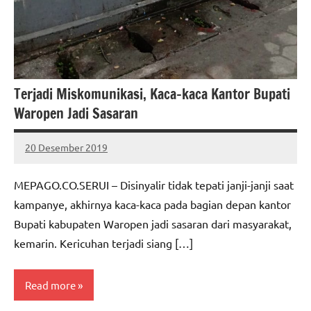
Terjadi Miskomunikasi, Kaca-kaca Kantor Bupati
Waropen Jadi Sasaran
20 Desember 2019
MEPAGO
No
CO
comments
MEPAGO.CO.SERUI – Disinyalir tidak tepati janji-janji saat
kampanye, akhirnya kaca-kaca pada bagian depan kantor
Bupati kabupaten Waropen jadi sasaran dari masyarakat,
kemarin. Kericuhan terjadi siang […]
Read more