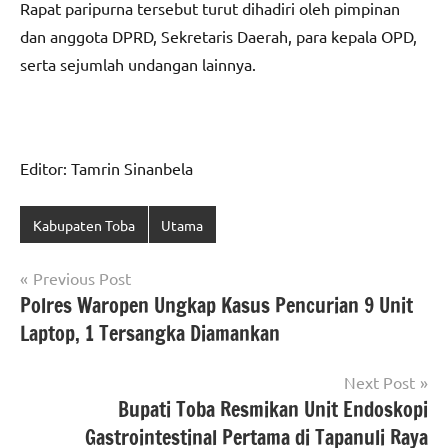
Rapat paripurna tersebut turut dihadiri oleh pimpinan
dan anggota DPRD, Sekretaris Daerah, para kepala OPD,
serta sejumlah undangan lainnya.
Editor: Tamrin Sinanbela
Kabupaten Toba
Utama
Navigasi
Previous Post
Polres Waropen Ungkap Kasus Pencurian 9 Unit
pos
Laptop, 1 Tersangka Diamankan
Next Post
Bupati Toba Resmikan Unit Endoskopi
Gastrointestinal Pertama di Tapanuli Raya