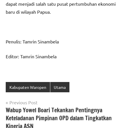
dapat menjadi salah satu pusat pertumbuhan ekonomi
baru di wilayah Papua.
Penulis: Tamrin Sinambela
Editor: Tamrin Sinambela
Kabupaten Waropen
Utama
Navigasi
Previous Post
Wabup Yowel Boari Tekankan Pentingnya
pos
Keteladanan Pimpinan OPD dalam Tingkatkan
Kinerja ASN