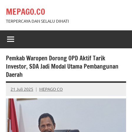
Skip
MEPAGO.CO
to
content
TERPERCAYA DAN SELALU DIHATI
Pemkab Waropen Dorong OPD Aktif Tarik
Investor, SDA Jadi Modal Utama Pembangunan
Daerah
21 Juli 2025
MEPAGO CO
No
comments