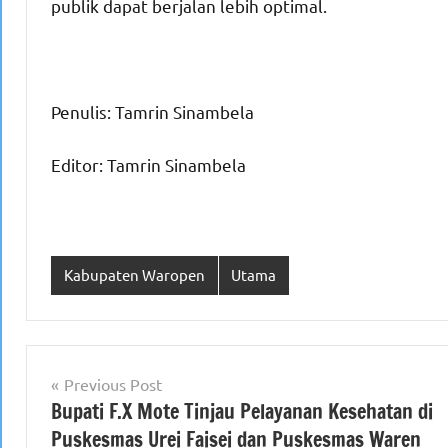
publik dapat berjalan lebih optimal.
Penulis: Tamrin Sinambela
Editor: Tamrin Sinambela
Kabupaten Waropen
Utama
Navigasi
Previous Post
Bupati F.X Mote Tinjau Pelayanan Kesehatan di
pos
Puskesmas Urei Faisei dan Puskesmas Waren