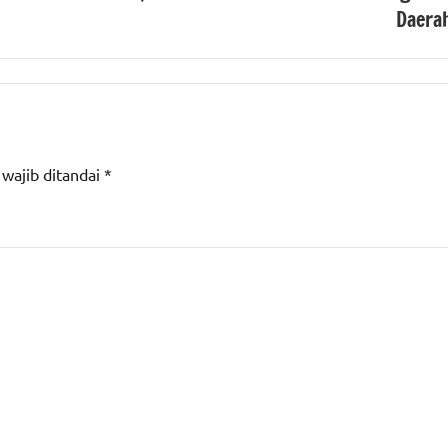
Daera
 wajib ditandai
*