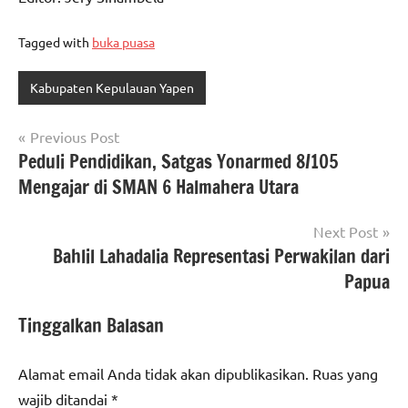
Tagged with
buka puasa
Kabupaten Kepulauan Yapen
Navigasi
Previous Post
Peduli Pendidikan, Satgas Yonarmed 8/105
pos
Mengajar di SMAN 6 Halmahera Utara
Next Post
Bahlil Lahadalia Representasi Perwakilan dari
Papua
Tinggalkan Balasan
Alamat email Anda tidak akan dipublikasikan.
Ruas yang
wajib ditandai
*