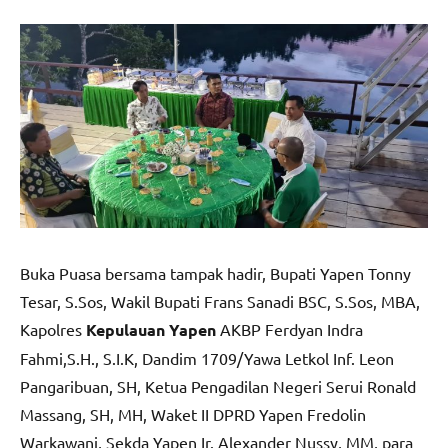
Buka Puasa bersama tampak hadir, Bupati Yapen Tonny
Tesar, S.Sos, Wakil Bupati Frans Sanadi BSC, S.Sos, MBA,
Kapolres
Kepulauan Yapen
AKBP Ferdyan Indra
Fahmi,S.H., S.I.K, Dandim 1709/Yawa Letkol Inf. Leon
Pangaribuan, SH, Ketua Pengadilan Negeri Serui Ronald
Massang, SH, MH, Waket II DPRD Yapen Fredolin
Warkawani, Sekda Yapen Ir. Alexander Nussy, MM, para