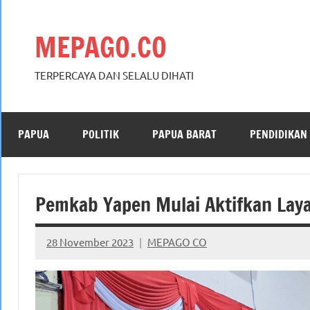
Skip
to
MEPAGO.CO
content
TERPERCAYA DAN SELALU DIHATI
PAPUA
POLITIK
PAPUA BARAT
PENDIDIKAN
Pemkab Yapen Mulai Aktifkan Laya
28 November 2023
MEPAGO CO
No
comments