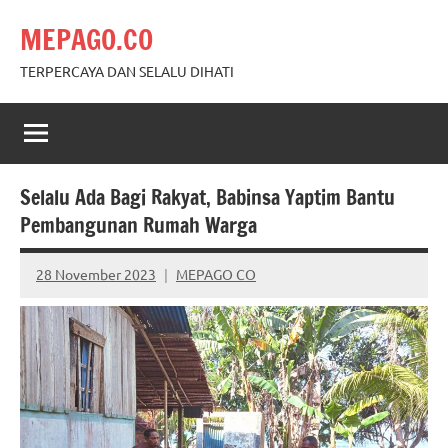
Skip
MEPAGO.CO
to
content
TERPERCAYA DAN SELALU DIHATI
Selalu Ada Bagi Rakyat, Babinsa Yaptim Bantu
Pembangunan Rumah Warga
28 November 2023
MEPAGO CO
No
comments