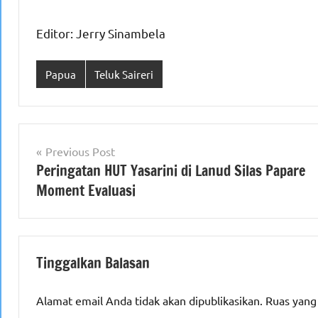
Editor: Jerry Sinambela
Papua
Teluk Saireri
Navigasi
Previous Post
Peringatan HUT Yasarini di Lanud Silas Papare
pos
Moment Evaluasi
Tinggalkan Balasan
Alamat email Anda tidak akan dipublikasikan.
Ruas yang