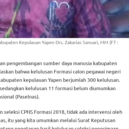
paten Kepulauan Yapen Drs. Zakarias Sanuari, MM (FT :
dan pengembangan sumber daya manusia kabupaten
laskan bahwa kelulusan Formasi calon pegawai negeri
 kabupaten kepulauan Yapen berjumlah 300 kelulusan.
i sedangkan kelulusan 11 formasi belum diumumkan
asional (Paselnas).
seleksi CPNS Formasi 2018, tidak ada intervensi oleh
nas, itu yang kita umumkan melalui Surat Keputusan
tang penetapan hasil kelulusan seleksi penerimaan