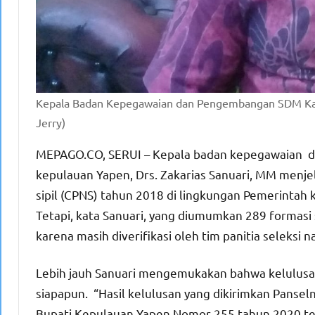
Kepala Badan Kepegawaian dan Pengembangan SDM Kabu
Jerry)
MEPAGO.CO, SERUI – Kepala badan kepegawaian 
kepulauan Yapen, Drs. Zakarias Sanuari, MM menje
sipil (CPNS) tahun 2018 di lingkungan Pemerintah
Tetapi, kata Sanuari, yang diumumkan 289 formas
karena masih diverifikasi oleh tim panitia seleksi n
Lebih jauh Sanuari mengemukakan bahwa kelulusan 
siapapun. “Hasil kelulusan yang dikirimkan Pansel
Bupati Kepulauan Yapen Nomor 255 tahun 2020 ten