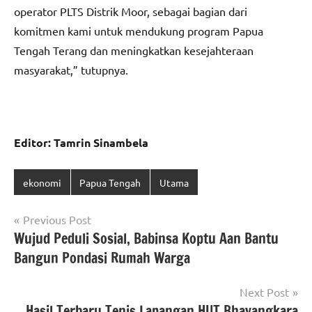
operator PLTS Distrik Moor, sebagai bagian dari
komitmen kami untuk mendukung program Papua
Tengah Terang dan meningkatkan kesejahteraan
masyarakat,” tutupnya.
Editor: Tamrin Sinambela
ekonomi
Papua Tengah
Utama
Navigasi
Previous Post
Wujud Peduli Sosial, Babinsa Koptu Aan Bantu
pos
Bangun Pondasi Rumah Warga
Next Post
Hasil Terbaru Tenis Lapangan HUT Bhayangkara