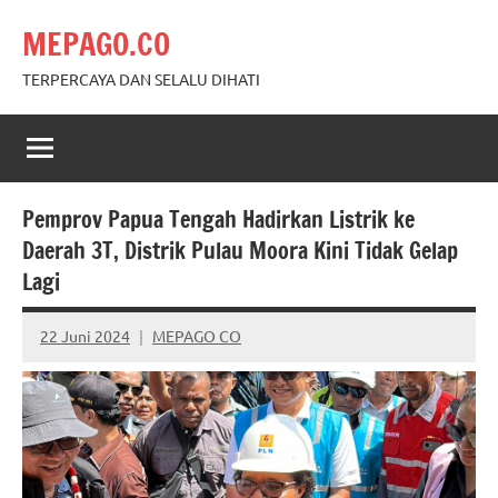
Skip
MEPAGO.CO
to
content
TERPERCAYA DAN SELALU DIHATI
Pemprov Papua Tengah Hadirkan Listrik ke
Daerah 3T, Distrik Pulau Moora Kini Tidak Gelap
Lagi
22 Juni 2024
MEPAGO CO
No
comments