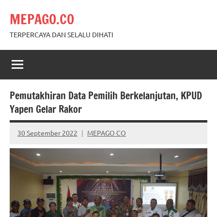
Skip
MEPAGO.CO
to
content
TERPERCAYA DAN SELALU DIHATI
Pemutakhiran Data Pemilih Berkelanjutan, KPUD
Yapen Gelar Rakor
30 September 2022
MEPAGO CO
No
comments