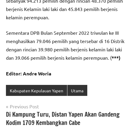
sebanyak 94.213 pemilih dengan rincian 48.370 pemilih
berjenis Kelamin laki laki dan 45.843 pemilih berjenis
kelamin perempuan.
Sementara DPB Bulan September 2022 triwulan ke III
menghasilkan 79.046 pemilih yang tersebar di 16 Distrik
dengan rincian 39.980 pemilih berjenis kelamin laki laki
dan 39.066 pemilih berjenis kelamin perempuan. (
***)
Editor: Andre Woria
Kabupaten Kepulauan Yapen
Utama
Navigasi
Previous Post
Di Kampung Turu, Distan Yapen Akan Gandeng
pos
Kodim 1709 Kembangkan Cabe