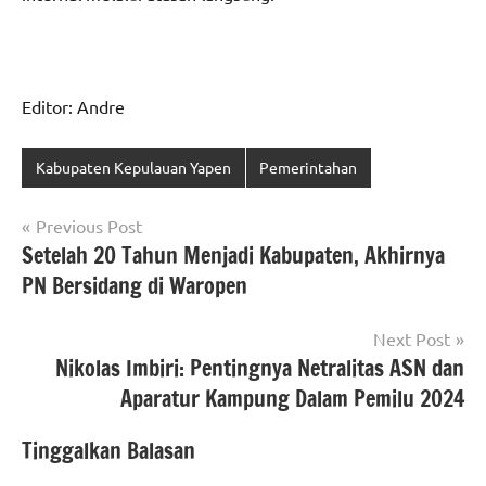
Editor: Andre
Kabupaten Kepulauan Yapen
Pemerintahan
Navigasi
Previous Post
Setelah 20 Tahun Menjadi Kabupaten, Akhirnya
pos
PN Bersidang di Waropen
Next Post
Nikolas Imbiri: Pentingnya Netralitas ASN dan
Aparatur Kampung Dalam Pemilu 2024
Tinggalkan Balasan