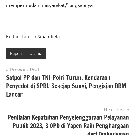
mempermudah masyarakat,” ungkapnya.
Editor: Tamrin Sinambela
Papua
Utama
Navigasi
Previous Post
Satpol PP dan TNI-Polri Turun, Kendaraan
pos
Penyedot di SPBU Sekejap Sunyi, Pengisian BBM
Lancar
Next Post
Penilaian Kepatuhan Penyelenggaraan Pelayanan
Publik 2023, 3 OPD di Yapen Raih Penghargaan
dari Ombudsman