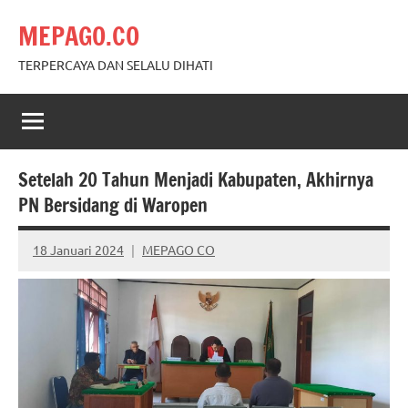
Skip
MEPAGO.CO
to
content
TERPERCAYA DAN SELALU DIHATI
Setelah 20 Tahun Menjadi Kabupaten, Akhirnya
PN Bersidang di Waropen
18 Januari 2024
MEPAGO CO
No
comments