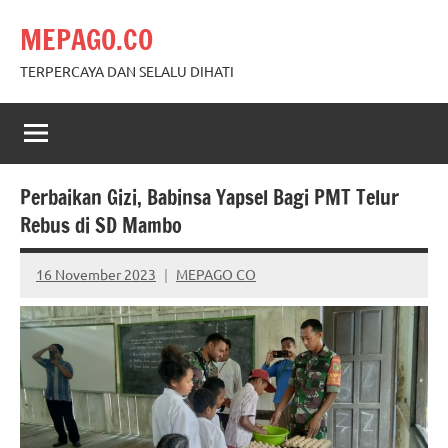
Skip
MEPAGO.CO
to
content
TERPERCAYA DAN SELALU DIHATI
Perbaikan Gizi, Babinsa Yapsel Bagi PMT Telur
Rebus di SD Mambo
16 November 2023
MEPAGO CO
No
comments