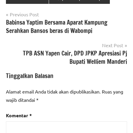
Navigasi
Previous Post
Babinsa Yaptim Bersama Aparat Kampung
pos
Serahkan Bansos beras di Wabompi
Next Post
TPB ASN Yapen Cair, DPD JPKP Apresiasi Pj
Bupati Welliem Manderi
Tinggalkan Balasan
Alamat email Anda tidak akan dipublikasikan.
Ruas yang
wajib ditandai
*
Komentar
*