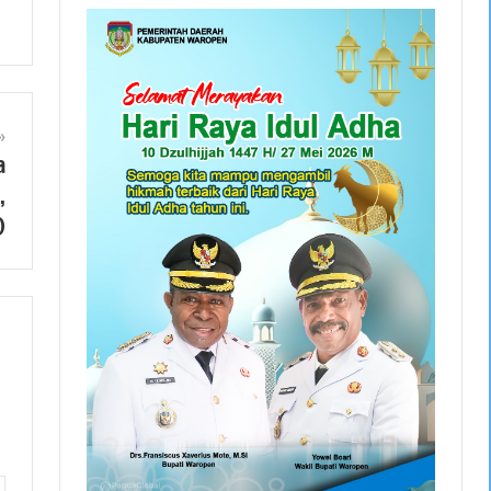
a
,
)