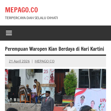
Skip
MEPAGO.CO
to
content
TERPERCAYA DAN SELALU DIHATI
Perempuan Waropen Kian Berdaya di Hari Kartini
21 April 2026
MEPAGO CO
No
comments