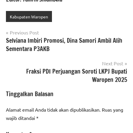
Kabupaten Waropen
Navigasi
Previous Post
Selviana Imbiri Promosi, Dina Samori Ambil Alih
pos
Sementara P3AKB
Next Post
Fraksi PDI Perjuangan Soroti LKPJ Bupati
Waropen 2025
Tinggalkan Balasan
Alamat email Anda tidak akan dipublikasikan.
Ruas yang
wajib ditandai
*