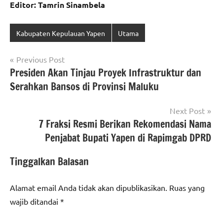
Editor: Tamrin Sinambela
Kabupaten Kepulauan Yapen
Utama
Navigasi
Previous Post
Presiden Akan Tinjau Proyek Infrastruktur dan
pos
Serahkan Bansos di Provinsi Maluku
Next Post
7 Fraksi Resmi Berikan Rekomendasi Nama
Penjabat Bupati Yapen di Rapimgab DPRD
Tinggalkan Balasan
Alamat email Anda tidak akan dipublikasikan.
Ruas yang
wajib ditandai
*