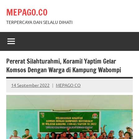
Skip
MEPAGO.CO
to
content
TERPERCAYA DAN SELALU DIHATI
Pererat Silahturahmi, Koramil Yaptim Gelar
Komsos Dengan Warga di Kampung Wabompi
14 September 2022
MEPAGO CO
No
comments