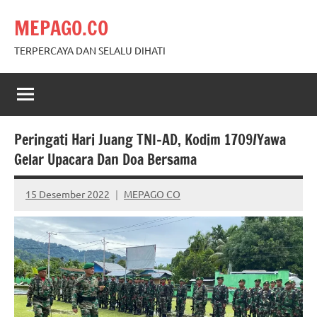
Skip
MEPAGO.CO
to
content
TERPERCAYA DAN SELALU DIHATI
Peringati Hari Juang TNI-AD, Kodim 1709/Yawa
Gelar Upacara Dan Doa Bersama
15 Desember 2022
MEPAGO CO
No
comments