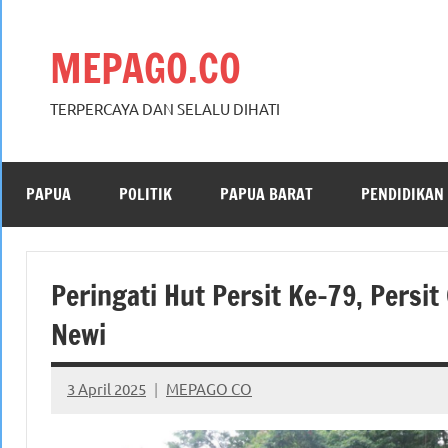
Skip
to
MEPAGO.CO
content
TERPERCAYA DAN SELALU DIHATI
PAPUA
POLITIK
PAPUA BARAT
PENDIDIKAN
Peringati Hut Persit Ke-79, Persi
Newi
3 April 2025
MEPAGO CO
No
comments