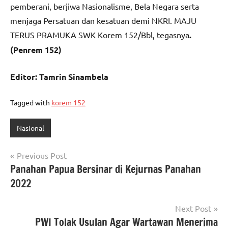
pemberani, berjiwa Nasionalisme, Bela Negara serta
menjaga Persatuan dan kesatuan demi NKRI. MAJU
TERUS PRAMUKA SWK Korem 152/Bbl, tegasnya
.
(Penrem 152)
Editor: Tamrin Sinambela
Tagged with
korem 152
Nasional
Navigasi
Previous Post
Panahan Papua Bersinar di Kejurnas Panahan
pos
2022
Next Post
PWI Tolak Usulan Agar Wartawan Menerima