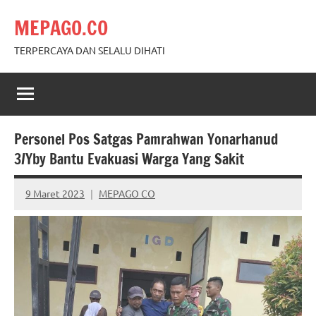
Skip
MEPAGO.CO
to
content
TERPERCAYA DAN SELALU DIHATI
Personel Pos Satgas Pamrahwan Yonarhanud
3/Yby Bantu Evakuasi Warga Yang Sakit
9 Maret 2023
MEPAGO CO
No
comments