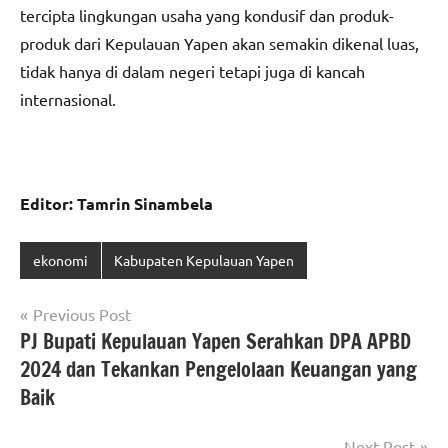
tercipta lingkungan usaha yang kondusif dan produk-
produk dari Kepulauan Yapen akan semakin dikenal luas,
tidak hanya di dalam negeri tetapi juga di kancah
internasional.
Editor: Tamrin Sinambela
ekonomi
Kabupaten Kepulauan Yapen
Navigasi
Previous Post
PJ Bupati Kepulauan Yapen Serahkan DPA APBD
pos
2024 dan Tekankan Pengelolaan Keuangan yang
Baik
Next Post