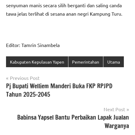
senyuman manis secara silih berganti dan saling canda
tawa jelas terlihat di sesana anan negri Kampung Turu.
Editor: Tamrin Sinambela
Kabupaten Kepulauan Yapen
Pemerintahan
Utama
Navigasi
Previous Post
Pj Bupati Welliem Manderi Buka FKP RPJPD
pos
Tahun 2025-2045
Next Post
Babinsa Yapsel Bantu Perbaikan Lapak Jualan
Warganya