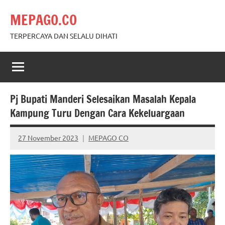
Skip
MEPAGO.CO
to
content
TERPERCAYA DAN SELALU DIHATI
Pj Bupati Manderi Selesaikan Masalah Kepala
Kampung Turu Dengan Cara Kekeluargaan
27 November 2023
MEPAGO CO
No
comments