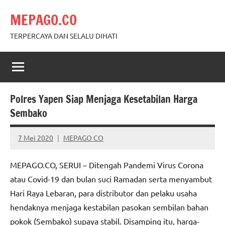
Skip
MEPAGO.CO
to
content
TERPERCAYA DAN SELALU DIHATI
Polres Yapen Siap Menjaga Kesetabilan Harga
Sembako
7 Mei 2020
MEPAGO CO
No
comments
MEPAGO.CO, SERUI – Ditengah Pandemi Virus Corona
atau Covid-19 dan bulan suci Ramadan serta menyambut
Hari Raya Lebaran, para distributor dan pelaku usaha
hendaknya menjaga kestabilan pasokan sembilan bahan
pokok (Sembako) supaya stabil. Disamping itu, harga-