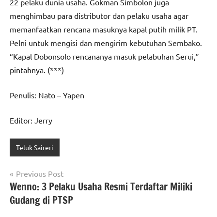
22 pelaku dunia usaha. Gokman Simbolon juga
menghimbau para distributor dan pelaku usaha agar
memanfaatkan rencana masuknya kapal putih milik PT.
Pelni untuk mengisi dan mengirim kebutuhan Sembako.
“Kapal Dobonsolo rencananya masuk pelabuhan Serui,”
pintahnya. (***)
Penulis: Nato – Yapen
Editor: Jerry
Teluk Saireri
Navigasi
Previous Post
Wenno: 3 Pelaku Usaha Resmi Terdaftar Miliki
pos
Gudang di PTSP