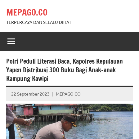
Skip
MEPAGO.CO
to
content
TERPERCAYA DAN SELALU DIHATI
Polri Peduli Literasi Baca, Kapolres Kepulauan
Yapen Distribusi 300 Buku Bagi Anak-anak
Kampung Kawipi
22 September 2023
MEPAGO CO
No
comments