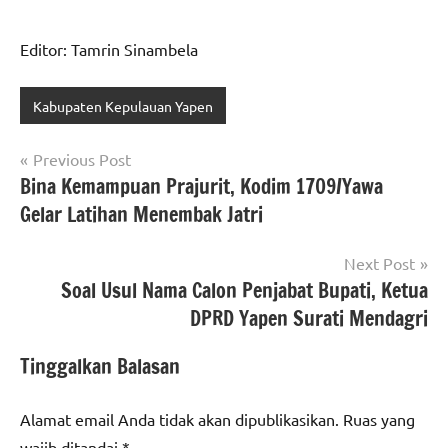
Editor: Tamrin Sinambela
Kabupaten Kepulauan Yapen
Navigasi
Previous Post
Bina Kemampuan Prajurit, Kodim 1709/Yawa
pos
Gelar Latihan Menembak Jatri
Next Post
Soal Usul Nama Calon Penjabat Bupati, Ketua
DPRD Yapen Surati Mendagri
Tinggalkan Balasan
Alamat email Anda tidak akan dipublikasikan.
Ruas yang
wajib ditandai
*