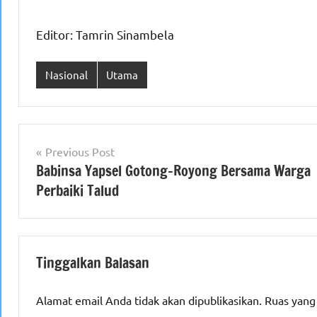
Editor: Tamrin Sinambela
Nasional
Utama
Navigasi
Previous Post
Babinsa Yapsel Gotong-Royong Bersama Warga
pos
Perbaiki Talud
Tinggalkan Balasan
Alamat email Anda tidak akan dipublikasikan.
Ruas yang