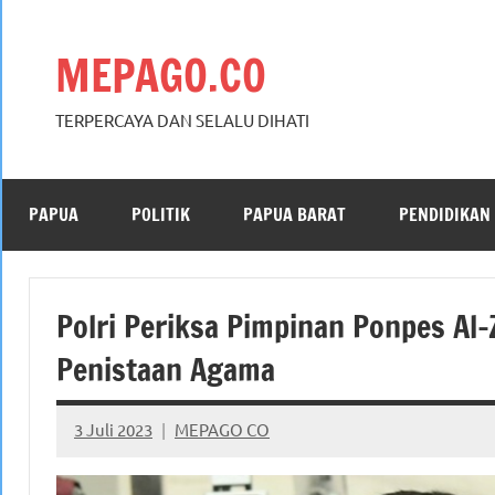
Skip
to
MEPAGO.CO
content
TERPERCAYA DAN SELALU DIHATI
PAPUA
POLITIK
PAPUA BARAT
PENDIDIKAN
Polri Periksa Pimpinan Ponpes Al
Penistaan Agama
3 Juli 2023
MEPAGO CO
No
comments