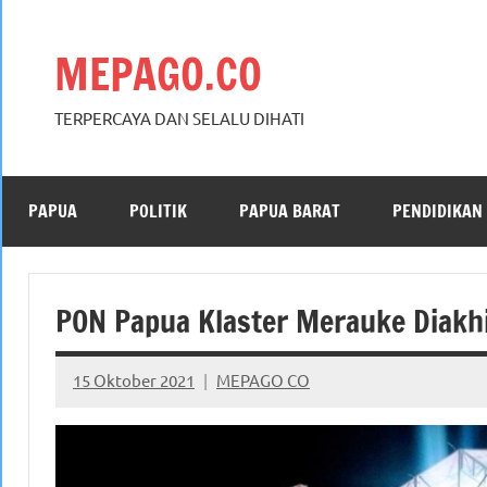
Skip
to
MEPAGO.CO
content
TERPERCAYA DAN SELALU DIHATI
PAPUA
POLITIK
PAPUA BARAT
PENDIDIKAN
PON Papua Klaster Merauke Diakh
15 Oktober 2021
MEPAGO CO
No
comments