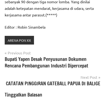
sebanyak 90 dengan tiga nomor lomba. Yang dinilai
adalah ketepatan mendarat, kerjasama di udara, serta
kerjasama antar parasut.(*****)
Editor : Robin Sinambela
ARENA PON XX
Navigasi
Previous Post
Bupati Yapen Desak Penyusunan Dokumen
pos
Rencana Pembangunan Industri Dipercepat
Next Post
CATATAN PINGGIRAN GATEBALL PAPUA DI BALIGE
Tinggalkan Balasan