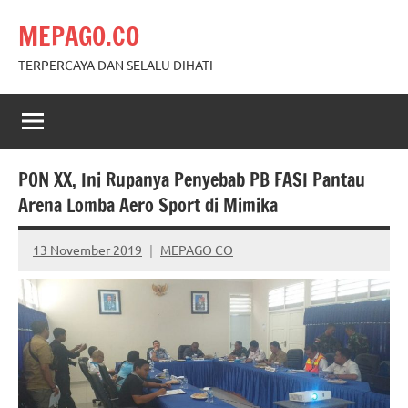
Skip
MEPAGO.CO
to
content
TERPERCAYA DAN SELALU DIHATI
PON XX, Ini Rupanya Penyebab PB FASI Pantau
Arena Lomba Aero Sport di Mimika
13 November 2019
MEPAGO CO
No
comments