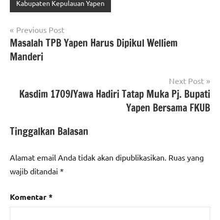
Kabupaten Kepulauan Yapen
Navigasi
Previous Post
Masalah TPB Yapen Harus Dipikul Welliem
pos
Manderi
Next Post
Kasdim 1709/Yawa Hadiri Tatap Muka Pj. Bupati
Yapen Bersama FKUB
Tinggalkan Balasan
Alamat email Anda tidak akan dipublikasikan.
Ruas yang
wajib ditandai
*
Komentar
*