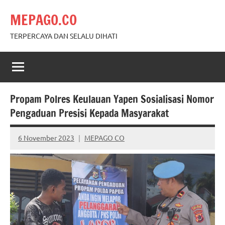
Skip
MEPAGO.CO
to
content
TERPERCAYA DAN SELALU DIHATI
Propam Polres Keulauan Yapen Sosialisasi Nomor
Pengaduan Presisi Kepada Masyarakat
6 November 2023
MEPAGO CO
No
comments