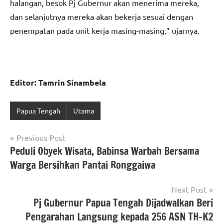
halangan, besok Pj Gubernur akan menerima mereka,
dan selanjutnya mereka akan bekerja sesuai dengan
penempatan pada unit kerja masing-masing,” ujarnya.
Editor: Tamrin Sinambela
Papua Tengah
Utama
Navigasi
Previous Post
Peduli Obyek Wisata, Babinsa Warbah Bersama
pos
Warga Bersihkan Pantai Ronggaiwa
Next Post
Pj Gubernur Papua Tengah Dijadwalkan Beri
Pengarahan Langsung kepada 256 ASN TH-K2