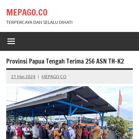
Skip
MEPAGO.CO
to
content
TERPERCAYA DAN SELALU DIHATI
Provinsi Papua Tengah Terima 256 ASN TH-K2
21 Mei 2024
MEPAGO CO
No
comments