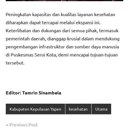
Peningkatan kapasitas dan kualitas layanan kesehatan
diharapkan dapat tercapai melalui ekspansi ini.
Keterlibatan dan dukungan dari semua pihak, termasuk
pemerintah daerah, dianggap krusial dalam mendukung
pengembangan infrastruktur dan sumber daya manusia
di Puskesmas Serui Kota, demi mencapai tujuan-tujuan
tersebut.
Editor: Tamrin Sinambela
Kabupaten Kepulauan Yapen
kesehatan
Utama
Navigasi
Previous Post