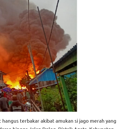
 hangus terbakar akibat amukan si jago merah yang
rso hingga Jalan Dolog, Distrik Agats, Kabupaten