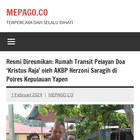
Skip
MEPAGO.CO
to
content
TERPERCAYA DAN SELALU DIHATI
Resmi Diresmikan: Rumah Transit Pelayan Doa
‘Kristus Raja’ oleh AKBP Herzoni Saragih di
Polres Kepulauan Yapen
1 Februari 2024
MEPAGO CO
No
comments