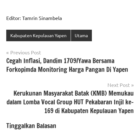
Editor: Tamrin Sinambela
Kabupaten Kepulauan Yapen
Utama
Navigasi
Previous Post
Cegah Inflasi, Dandim 1709/Yawa Bersama
pos
Forkopimda Monitoring Harga Pangan Di Yapen
Next Post
Kerukunan Masyarakat Batak (KMB) Memukau
dalam Lomba Vocal Group HUT Pekabaran Injil ke-
169 di Kabupaten Kepulauan Yapen
Tinggalkan Balasan