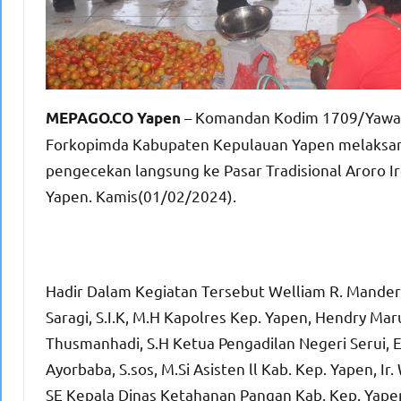
– Komandan Kodim 1709/Yawa L
MEPAGO.CO Yapen
Forkopimda Kabupaten Kepulauan Yapen melaksana
pengecekan langsung ke Pasar Tradisional Aroro Ir
Yapen. Kamis(01/02/2024).
Hadir Dalam Kegiatan Tersebut Welliam R. Manderi, 
Saragi, S.I.K, M.H Kapolres Kep. Yapen, Hendry Mar
Thusmanhadi, S.H Ketua Pengadilan Negeri Serui, E
Ayorbaba, S.sos, M.Si Asisten ll Kab. Kep. Yapen, Ir
SE Kepala Dinas Ketahanan Pangan Kab. Kep. Yape