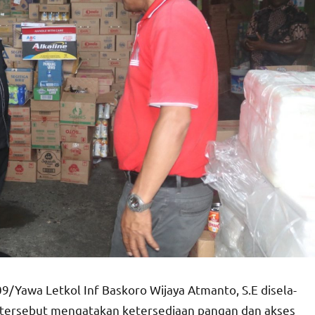
/Yawa Letkol Inf Baskoro Wijaya Atmanto, S.E disela-
 tersebut mengatakan ketersediaan pangan dan akses