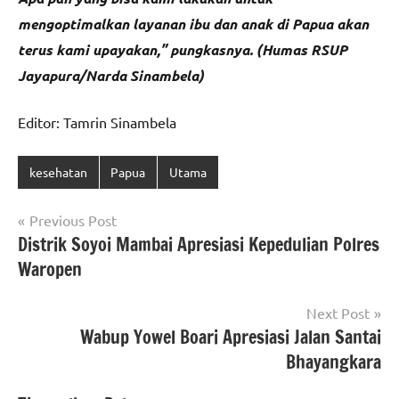
mengoptimalkan layanan ibu dan anak di Papua akan
terus kami upayakan,” pungkasnya. (Humas RSUP
Jayapura/Narda Sinambela)
Editor: Tamrin Sinambela
kesehatan
Papua
Utama
Navigasi
Previous Post
Distrik Soyoi Mambai Apresiasi Kepedulian Polres
pos
Waropen
Next Post
Wabup Yowel Boari Apresiasi Jalan Santai
Bhayangkara