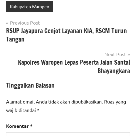
Kabupaten Waropen
Navigasi
Previous Post
RSUP Jayapura Genjot Layanan KIA, RSCM Turun
pos
Tangan
Next Post
Kapolres Waropen Lepas Peserta Jalan Santai
Bhayangkara
Tinggalkan Balasan
Alamat email Anda tidak akan dipublikasikan.
Ruas yang
wajib ditandai
*
Komentar
*