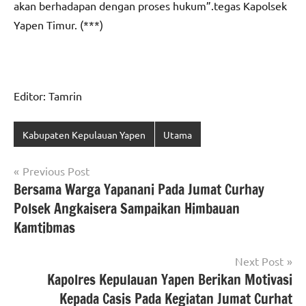
akan berhadapan dengan proses hukum”.tegas Kapolsek
Yapen Timur. (***)
Editor: Tamrin
Kabupaten Kepulauan Yapen
Utama
Navigasi
Previous Post
Bersama Warga Yapanani Pada Jumat Curhay
pos
Polsek Angkaisera Sampaikan Himbauan
Kamtibmas
Next Post
Kapolres Kepulauan Yapen Berikan Motivasi
Kepada Casis Pada Kegiatan Jumat Curhat