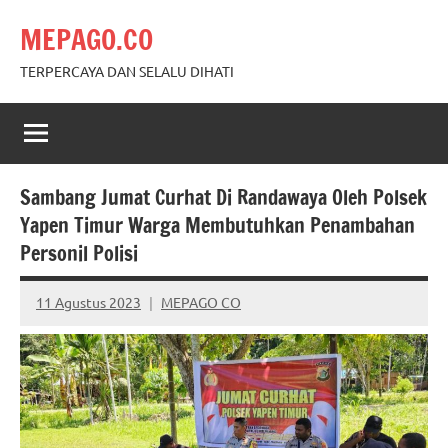
Skip
MEPAGO.CO
to
content
TERPERCAYA DAN SELALU DIHATI
Sambang Jumat Curhat Di Randawaya Oleh Polsek
Yapen Timur Warga Membutuhkan Penambahan
Personil Polisi
11 Agustus 2023
MEPAGO CO
No
comments