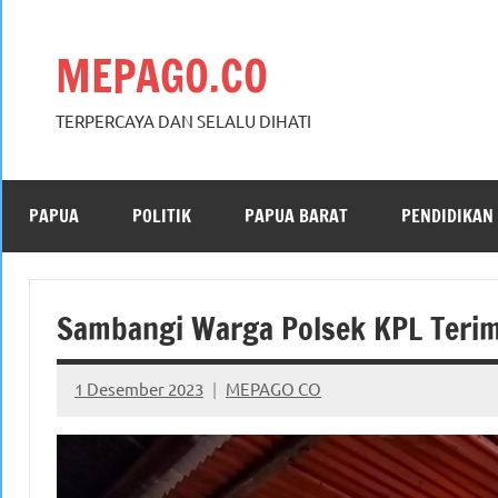
Skip
to
MEPAGO.CO
content
TERPERCAYA DAN SELALU DIHATI
PAPUA
POLITIK
PAPUA BARAT
PENDIDIKAN
Sambangi Warga Polsek KPL Teri
1 Desember 2023
MEPAGO CO
No
comments