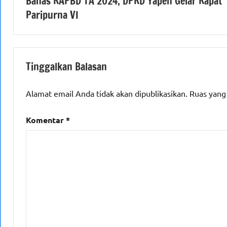
Bahas RAPBD TA 2024, DPRD Yapen Gelar Rapat
pos
Paripurna VI
Tinggalkan Balasan
Alamat email Anda tidak akan dipublikasikan.
Ruas yang
Komentar
*