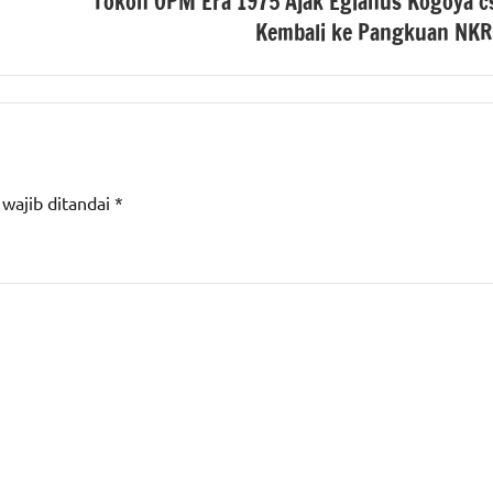
Tokoh OPM Era 1975 Ajak Egianus Kogoya c
Kembali ke Pangkuan NKR
 wajib ditandai
*